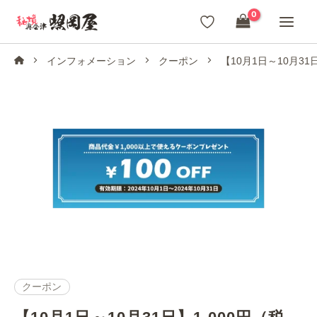
内
容
を
インフォメーション
クーポン
【10月1日～10月3
ス
キ
ッ
プ
クーポン