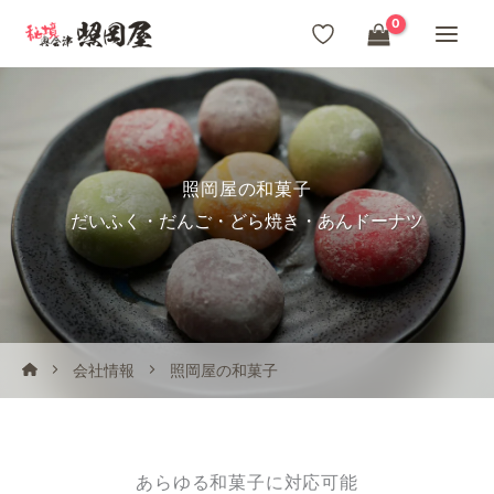
内
容
を
ス
キ
ッ
照岡屋の和菓子
プ
だいふく・だんご・どら焼き・あんドーナツ
会社情報
照岡屋の和菓子
あらゆる和菓子に対応可能