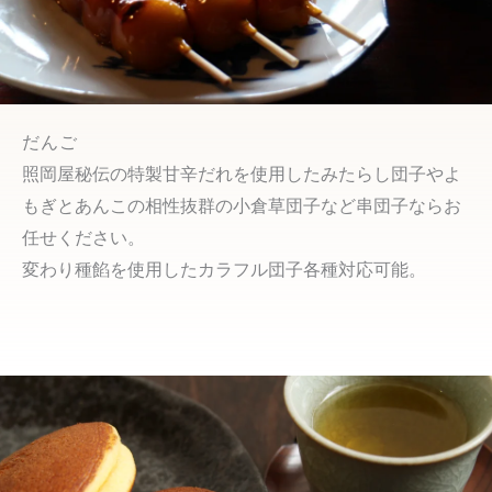
だんご
照岡屋秘伝の特製甘辛だれを使用したみたらし団子やよ
もぎとあんこの相性抜群の小倉草団子など串団子ならお
任せください。
変わり種餡を使用したカラフル団子各種対応可能。