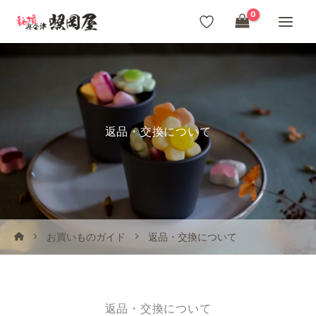
内
容
を
ス
キ
ッ
返品・交換について
プ
お買いものガイド
返品・交換について
返品・交換について