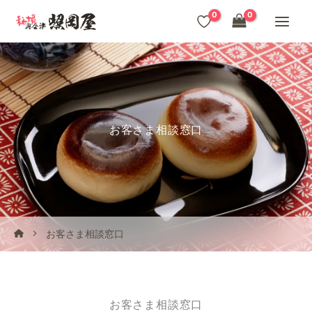
内
0
容
を
ス
キ
ッ
お客さま相談窓口
プ
お客さま相談窓口
お客さま相談窓口