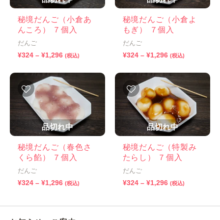
秘境だんご（小倉あ
秘境だんご（小倉よ
んころ） ７個入
もぎ） ７個入
だんご
だんご
価
価
¥
324
–
¥
1,296
¥
324
–
¥
1,296
(税込)
(税込)
格
格
帯:
帯:
¥324
¥324
–
–
¥1,296
¥1,296
品切れ中
品切れ中
秘境だんご（春色さ
秘境だんご（特製み
くら餡） ７個入
たらし） ７個入
だんご
だんご
価
価
¥
324
–
¥
1,296
¥
324
–
¥
1,296
(税込)
(税込)
格
格
帯:
帯:
¥324
¥324
–
–