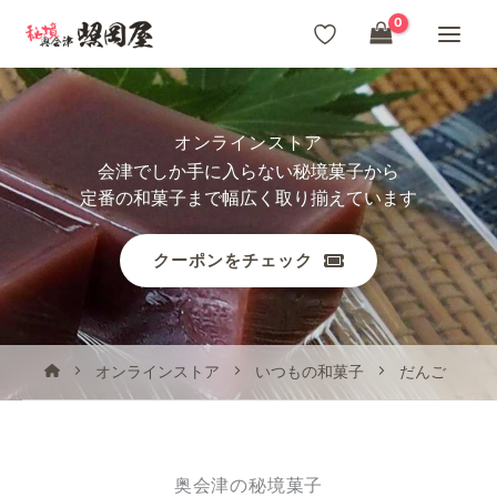
内
容
を
ス
オンラインストア
キ
会津でしか手に入らない秘境菓子から
ッ
定番の和菓子まで幅広く取り揃えています
プ
クーポンをチェック
オンラインストア
いつもの和菓子
だんご
奥会津の秘境菓子