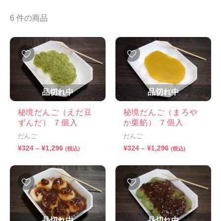
6 件の商品
品切れ中
品切れ中
秘境だんご（えだ豆
秘境だんご（まろや
ずんだ） ７個入
か栗餡） ７個入
だんご
だんご
価
価
¥
324
–
¥
1,296
¥
324
–
¥
1,296
(税込)
(税込)
格
格
帯:
帯:
¥324
¥324
–
–
¥1,296
¥1,296
品切れ中
品切れ中