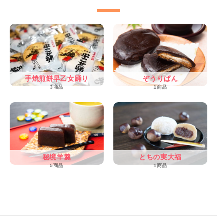
手焼煎餅早乙女踊り
ぞうりぱん
3商品
1商品
秘境羊羹
とちの実大福
5商品
1商品