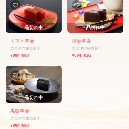
品切れ中
品切れ中
トマト羊羹
秘境羊羹
奥会津の秘境菓子
奥会津の秘境菓子
¥
864
¥
864
(税込)
(税込)
品切れ中
黒糖羊羹
奥会津の秘境菓子
¥
864
(税込)