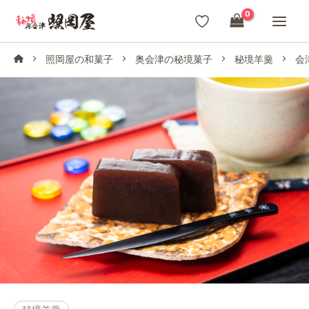
内
容
を
照岡屋の和菓子
奥会津の秘境菓子
秘境羊羹
会
ス
キ
ッ
プ