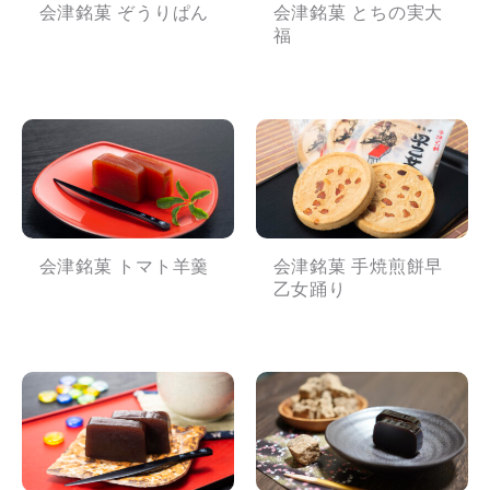
会津銘菓 ぞうりぱん
会津銘菓 とちの実大
福
会津銘菓 トマト羊羹
会津銘菓 手焼煎餅早
乙女踊り